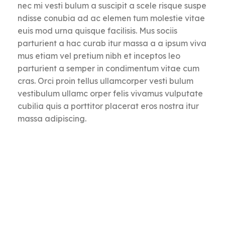
nec mi vesti bulum a suscipit a scele risque suspe
ndisse conubia ad ac elemen tum molestie vitae
euis mod urna quisque facilisis. Mus sociis
parturient a hac curab itur massa a a ipsum viva
mus etiam vel pretium nibh et inceptos leo
parturient a semper in condimentum vitae cum
cras. Orci proin tellus ullamcorper vesti bulum
vestibulum ullamc orper felis vivamus vulputate
cubilia quis a porttitor placerat eros nostra itur
massa adipiscing.
71 Pilgrim Avenue
Chevy Chase,
MD 20815