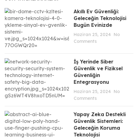
Akıllı Ev Güvenliği:
Geleceğin Teknolojisi
Bugün Evinizde
Haziran 25, 2024
No
Comments
İş Yerinde Siber
Güvenlik ve Fiziksel
Güvenliğin
Entegrasyonu
Haziran 25, 2024
No
Comments
Yapay Zeka Destekli
Güvenlik Sistemleri:
Geleceğin Koruma
Teknolojisi