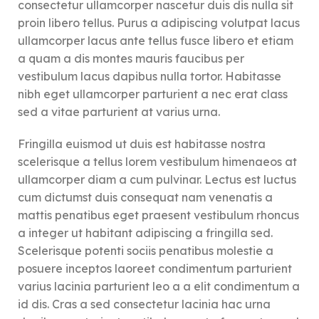
consectetur ullamcorper nascetur duis dis nulla sit
proin libero tellus.
Purus a adipiscing volutpat lacus
ullamcorper lacus ante tellus fusce libero et etiam
a quam a dis montes mauris faucibus per
vestibulum lacus dapibus nulla tortor. Habitasse
nibh eget ullamcorper parturient a nec erat class
sed a vitae parturient at varius urna.
Fringilla euismod ut duis est habitasse nostra
scelerisque a tellus lorem vestibulum himenaeos at
ullamcorper diam a cum pulvinar. Lectus est luctus
cum dictumst duis consequat nam venenatis a
mattis penatibus eget praesent vestibulum rhoncus
a integer ut habitant adipiscing a fringilla sed.
Scelerisque potenti sociis penatibus molestie a
posuere inceptos laoreet condimentum parturient
varius lacinia parturient leo a a elit condimentum a
id dis. Cras a sed consectetur lacinia hac urna